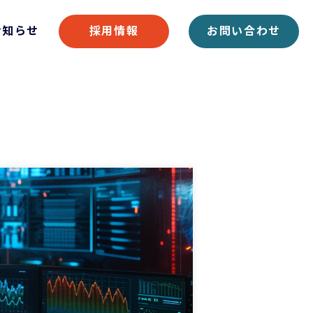
お知らせ
採用情報
お問い合わせ
境を知る
電子データ交換EDI・クラウドサービス
CSRへの取り組み
募集要項
クラウドEDIサービス「CLAP」
食品流通向け受発注システム「RinX」