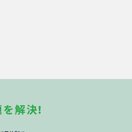
題を
解決!