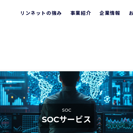
リンネットの強み
事業紹介
企業情報
許認可登録
仕事を知る
DXコンサルティング・業務支援サービス
コンプライアンスへの取り組み
社員を知る
環
DXソリューション・コンサルティング
開情報
ソフトウェア開発
RPA導入支援サービス
ビス
アウトソーシングサービス
SOC
IT資産管理ツール
SOCサービス