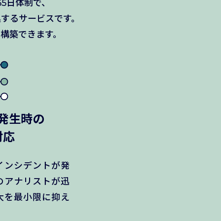
65日体制で、
処するサービスです。
構築できます。
発生時の
対応
インシデントが発
のアナリストが迅
大を最小限に抑え